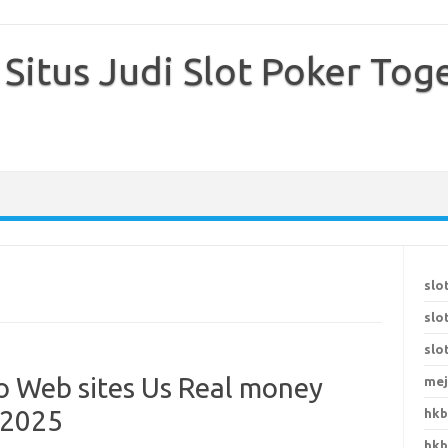
Situs Judi Slot Poker Tog
slo
slo
slo
o Web sites Us Real money
mej
 2025
hk
hk