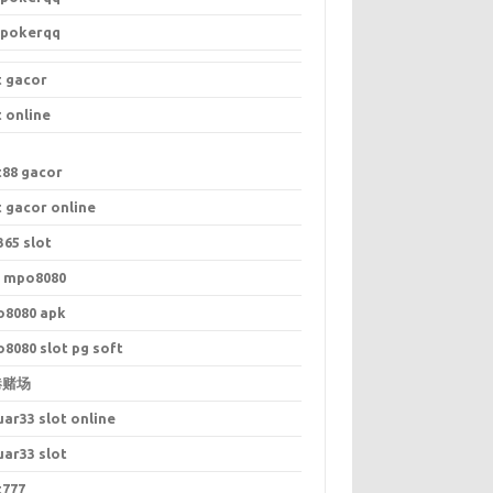
bpokerqq
t gacor
t online
t88 gacor
t gacor online
365 slot
k mpo8080
8080 apk
8080 slot pg soft
港赌场
uar33 slot online
uar33 slot
t777