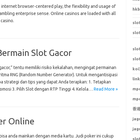
internet browser-centered play, the flexibility and usage of
hk
mbling enterprise sense. Online casinos are loaded with all
 casino.
slo
slo
s
lo
Bermain Slot Gacor
slo
gacor,” tentu memiliki risiko kekalahan, mengingat permainan
koi
oritma RNG (Random Number Generator). Untuk mengantisipasi
lin
a strategi dan tips yang dapat Anda terapkan: 1. Tetapkan
mosi 3. Pilih Slot dengan RTP Tinggi 4. Kelola…
Read More »
mpo
mpo
香
er Online
jag
jag
 bisa anda mainkan dengan media kartu. Judi poker ini cukup
slo