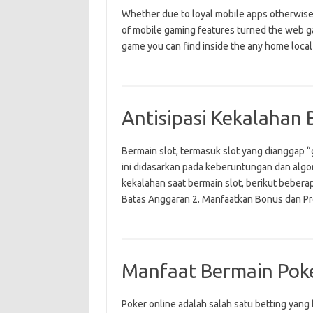
Whether due to loyal mobile apps otherwise 
of mobile gaming features turned the web ga
game you can find inside the any home local
Antisipasi Kekalahan 
Bermain slot, termasuk slot yang dianggap “
ini didasarkan pada keberuntungan dan alg
kekalahan saat bermain slot, berikut beberap
Batas Anggaran 2. Manfaatkan Bonus dan Pro
Manfaat Bermain Pok
Poker online adalah salah satu betting yang