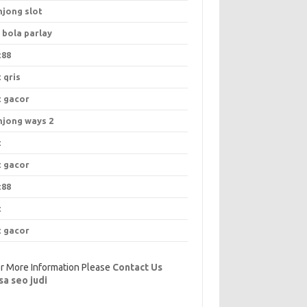
jong slot
i bola parlay
t88
t qris
t gacor
jong ways 2
t
t gacor
t88
t
t gacor
r More Information Please
Contact Us
sa seo judi