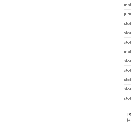
mah
jud
slo
slo
slo
mah
slo
slo
slo
slo
slo
Fo
ja