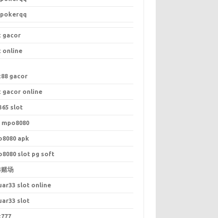
bpokerqq
t gacor
t online
t88 gacor
t gacor online
365 slot
k mpo8080
8080 apk
8080 slot pg soft
港赌场
uar33 slot online
uar33 slot
t777