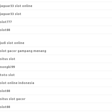
jaguar33 slot online
jaguar33 slot
slot777
slot88
judi slot online
slot gacor gampang menang
situs slot
nongki99
toto slot
slot online indonesia
slot88
situs slot gacor
slot88