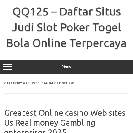
Skip
to
QQ125 – Daftar Situs
content
Judi Slot Poker Togel
Bola Online Terpercaya
Menu
CATEGORY ARCHIVES:
BANDAR TOGEL 228
Greatest Online casino Web sites
Us Real money Gambling
enterprises 2025