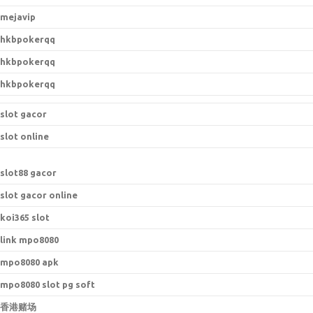
mejavip
hkbpokerqq
hkbpokerqq
hkbpokerqq
slot gacor
slot online
s
lot88 gacor
slot gacor online
koi365 slot
link mpo8080
mpo8080 apk
mpo8080 slot pg soft
香港赌场