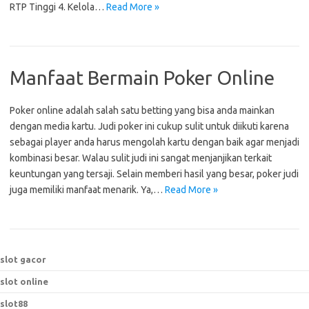
RTP Tinggi 4. Kelola…
Read More »
Manfaat Bermain Poker Online
Poker online adalah salah satu betting yang bisa anda mainkan
dengan media kartu. Judi poker ini cukup sulit untuk diikuti karena
sebagai player anda harus mengolah kartu dengan baik agar menjadi
kombinasi besar. Walau sulit judi ini sangat menjanjikan terkait
keuntungan yang tersaji. Selain memberi hasil yang besar, poker judi
juga memiliki manfaat menarik. Ya,…
Read More »
slot gacor
slot online
slot88