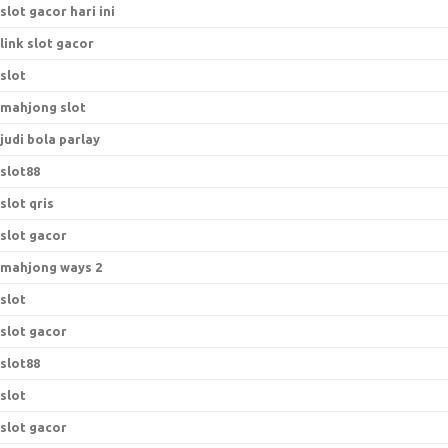
slot gacor hari ini
link slot gacor
slot
mahjong slot
judi bola parlay
slot88
slot qris
slot gacor
mahjong ways 2
slot
slot gacor
slot88
slot
slot gacor