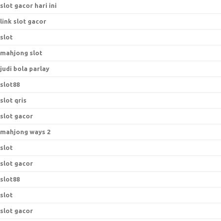
slot gacor hari ini
link slot gacor
slot
mahjong slot
judi bola parlay
slot88
slot qris
slot gacor
mahjong ways 2
slot
slot gacor
slot88
slot
slot gacor