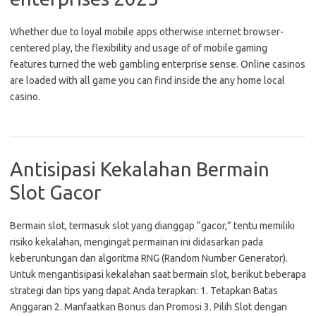
Whether due to loyal mobile apps otherwise internet browser-
centered play, the flexibility and usage of of mobile gaming
features turned the web gambling enterprise sense. Online casinos
are loaded with all game you can find inside the any home local
casino.
Antisipasi Kekalahan Bermain
Slot Gacor
Bermain slot, termasuk slot yang dianggap “gacor,” tentu memiliki
risiko kekalahan, mengingat permainan ini didasarkan pada
keberuntungan dan algoritma RNG (Random Number Generator).
Untuk mengantisipasi kekalahan saat bermain slot, berikut beberapa
strategi dan tips yang dapat Anda terapkan: 1. Tetapkan Batas
Anggaran 2. Manfaatkan Bonus dan Promosi 3. Pilih Slot dengan