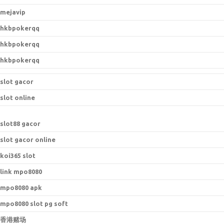
mejavip
hkbpokerqq
hkbpokerqq
hkbpokerqq
slot gacor
slot online
s
lot88 gacor
slot gacor online
koi365 slot
link mpo8080
mpo8080 apk
mpo8080 slot pg soft
香港赌场