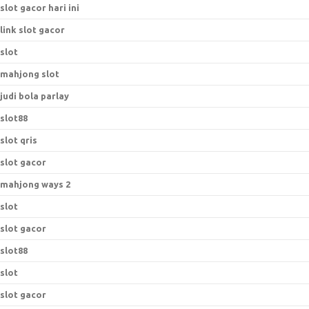
slot gacor hari ini
link slot gacor
slot
mahjong slot
judi bola parlay
slot88
slot qris
slot gacor
mahjong ways 2
slot
slot gacor
slot88
slot
slot gacor