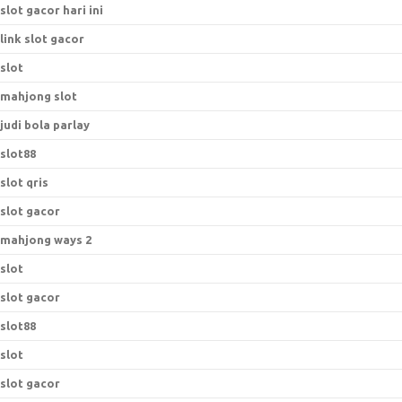
slot gacor hari ini
link slot gacor
slot
mahjong slot
judi bola parlay
slot88
slot qris
slot gacor
mahjong ways 2
slot
slot gacor
slot88
slot
slot gacor