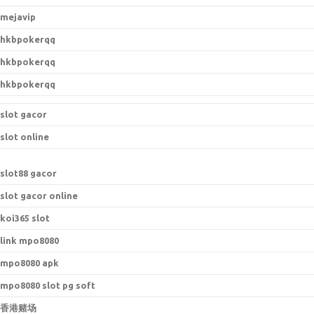
mejavip
hkbpokerqq
hkbpokerqq
hkbpokerqq
slot gacor
slot online
s
lot88 gacor
slot gacor online
koi365 slot
link mpo8080
mpo8080 apk
mpo8080 slot pg soft
香港赌场