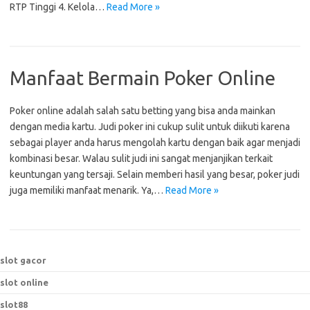
RTP Tinggi 4. Kelola…
Read More »
Manfaat Bermain Poker Online
Poker online adalah salah satu betting yang bisa anda mainkan
dengan media kartu. Judi poker ini cukup sulit untuk diikuti karena
sebagai player anda harus mengolah kartu dengan baik agar menjadi
kombinasi besar. Walau sulit judi ini sangat menjanjikan terkait
keuntungan yang tersaji. Selain memberi hasil yang besar, poker judi
juga memiliki manfaat menarik. Ya,…
Read More »
slot gacor
slot online
slot88