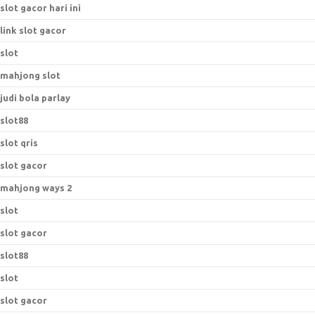
slot gacor hari ini
link slot gacor
slot
mahjong slot
judi bola parlay
slot88
slot qris
slot gacor
mahjong ways 2
slot
slot gacor
slot88
slot
slot gacor