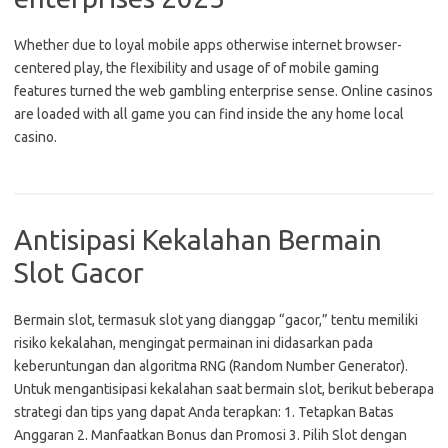
Whether due to loyal mobile apps otherwise internet browser-
centered play, the flexibility and usage of of mobile gaming
features turned the web gambling enterprise sense. Online casinos
are loaded with all game you can find inside the any home local
casino.
Antisipasi Kekalahan Bermain
Slot Gacor
Bermain slot, termasuk slot yang dianggap “gacor,” tentu memiliki
risiko kekalahan, mengingat permainan ini didasarkan pada
keberuntungan dan algoritma RNG (Random Number Generator).
Untuk mengantisipasi kekalahan saat bermain slot, berikut beberapa
strategi dan tips yang dapat Anda terapkan: 1. Tetapkan Batas
Anggaran 2. Manfaatkan Bonus dan Promosi 3. Pilih Slot dengan