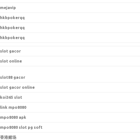
mejavip
hkbpokerqq
hkbpokerqq
hkbpokerqq
slot gacor
slot online
s
lot88 gacor
slot gacor online
koi365 slot
link mpo8080
mpo8080 apk
mpo8080 slot pg soft
香港赌场