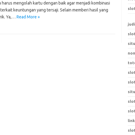
nda harus mengolah kartu dengan baik agar menjadi kombinasi
slo
n terkait keuntungan yang tersaji. Selain memberi hasil yang
rik. Ya,…
Read More »
jud
slo
sit
non
tot
slo
slo
sit
slo
slo
lin
slo