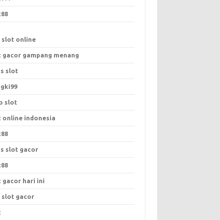
t88
i slot online
t gacor gampang menang
us slot
gki99
o slot
t online indonesia
t88
us slot gacor
t88
t gacor hari ini
k slot gacor
t