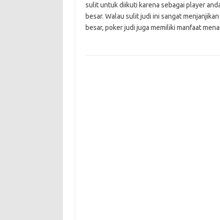
sulit untuk diikuti karena sebagai player a
besar. Walau sulit judi ini sangat menjanjika
besar, poker judi juga memiliki manfaat mena