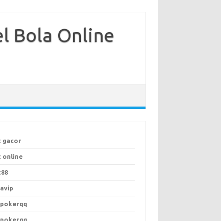
el Bola Online
t gacor
t online
t88
avip
bpokerqq
bpokerqq