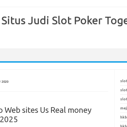
Situs Judi Slot Poker Tog
slo
 2020
slo
slo
o Web sites Us Real money
mej
 2025
hk
hk