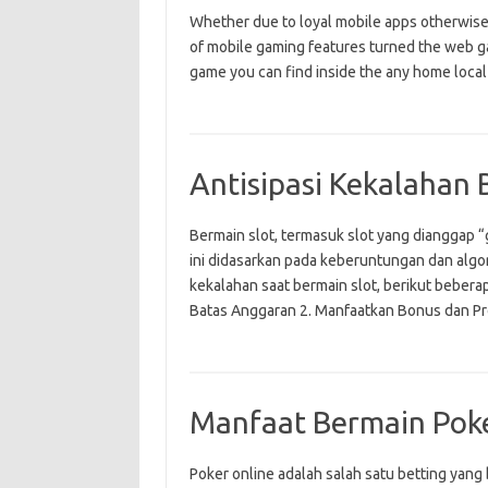
Whether due to loyal mobile apps otherwise 
of mobile gaming features turned the web ga
game you can find inside the any home local
Antisipasi Kekalahan 
Bermain slot, termasuk slot yang dianggap “
ini didasarkan pada keberuntungan dan alg
kekalahan saat bermain slot, berikut beberap
Batas Anggaran 2. Manfaatkan Bonus dan Pro
Manfaat Bermain Pok
Poker online adalah salah satu betting yang