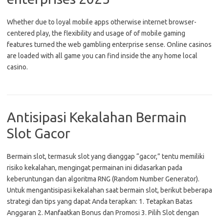
Whether due to loyal mobile apps otherwise internet browser-
centered play, the flexibility and usage of of mobile gaming
features turned the web gambling enterprise sense. Online casinos
are loaded with all game you can find inside the any home local
casino.
Antisipasi Kekalahan Bermain
Slot Gacor
Bermain slot, termasuk slot yang dianggap “gacor,” tentu memiliki
risiko kekalahan, mengingat permainan ini didasarkan pada
keberuntungan dan algoritma RNG (Random Number Generator).
Untuk mengantisipasi kekalahan saat bermain slot, berikut beberapa
strategi dan tips yang dapat Anda terapkan: 1. Tetapkan Batas
Anggaran 2. Manfaatkan Bonus dan Promosi 3. Pilih Slot dengan