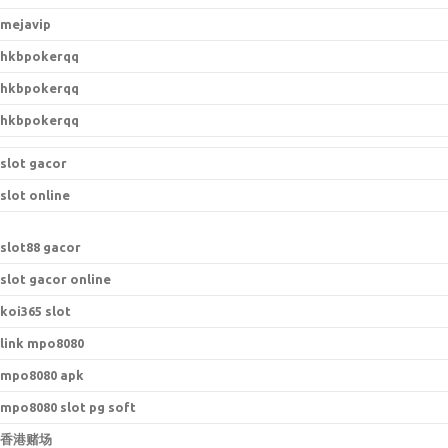
mejavip
hkbpokerqq
hkbpokerqq
hkbpokerqq
slot gacor
slot online
s
lot88 gacor
slot gacor online
koi365 slot
link mpo8080
mpo8080 apk
mpo8080 slot pg soft
香港赌场