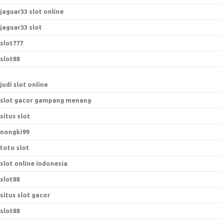
jaguar33 slot online
jaguar33 slot
slot777
slot88
judi slot online
slot gacor gampang menang
situs slot
nongki99
toto slot
slot online indonesia
slot88
situs slot gacor
slot88