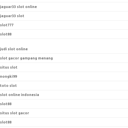
jaguar33 slot online
jaguar33 slot
slot777
slot88
judi slot online
slot gacor gampang menang
situs slot
nongki99
toto slot
slot online indonesia
slot88
situs slot gacor
slot88