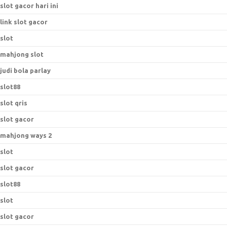
slot gacor hari ini
link slot gacor
slot
mahjong slot
judi bola parlay
slot88
slot qris
slot gacor
mahjong ways 2
slot
slot gacor
slot88
slot
slot gacor