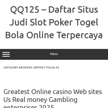
Skip
to
QQ125 – Daftar Situs
content
Judi Slot Poker Togel
Bola Online Terpercaya
Menu
CATEGORY ARCHIVES:
DEPOSIT PULSA 54
Greatest Online casino Web sites
Us Real money Gambling
enterprises 2025