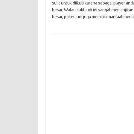
sulit untuk diikuti karena sebagai player a
besar. Walau sulit judi ini sangat menjanjika
besar, poker judi juga memiliki manfaat mena