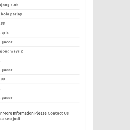
jong slot
i bola parlay
t88
t qris
t gacor
jong ways 2
t
t gacor
t88
t
t gacor
r More Information Please
Contact Us
sa seo judi