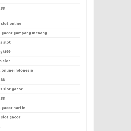
t88
i slot online
t gacor gampang menang
us slot
gki99
o slot
t online indonesia
t88
us slot gacor
t88
t gacor hari ini
k slot gacor
t