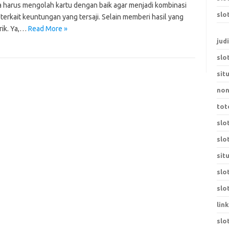
nda harus mengolah kartu dengan baik agar menjadi kombinasi
slo
n terkait keuntungan yang tersaji. Selain memberi hasil yang
rik. Ya,…
Read More »
jud
slo
sit
non
tot
slo
slo
sit
slo
slo
lin
slo