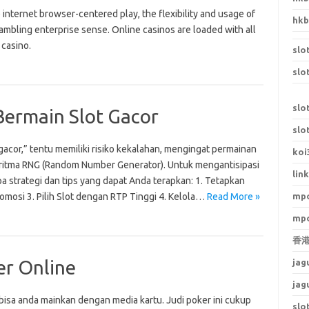
internet browser-centered play, the flexibility and usage of
hk
mbling enterprise sense. Online casinos are loaded with all
 casino.
slo
slo
s
lo
Bermain Slot Gacor
slo
gacor,” tentu memiliki risiko kekalahan, mengingat permainan
koi
oritma RNG (Random Number Generator). Untuk mengantisipasi
lin
a strategi dan tips yang dapat Anda terapkan: 1. Tetapkan
mosi 3. Pilih Slot dengan RTP Tinggi 4. Kelola…
Read More »
mpo
mpo
香
er Online
jag
jag
 bisa anda mainkan dengan media kartu. Judi poker ini cukup
slo