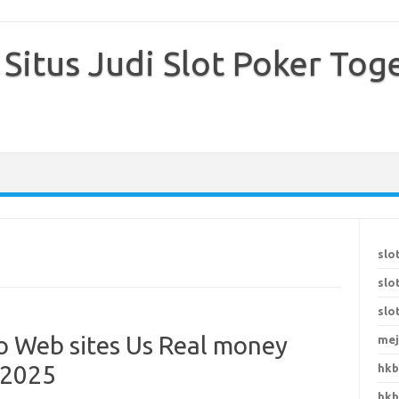
Situs Judi Slot Poker Tog
slo
slo
slo
o Web sites Us Real money
mej
 2025
hk
hk