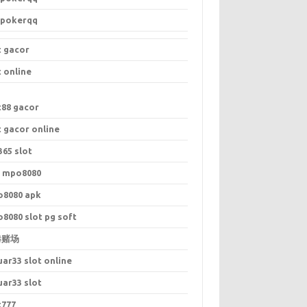
bpokerqq
t gacor
t online
t88 gacor
t gacor online
365 slot
k mpo8080
8080 apk
8080 slot pg soft
港赌场
uar33 slot online
uar33 slot
t777