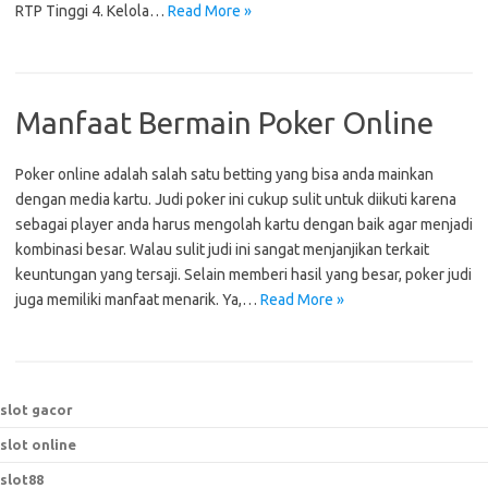
RTP Tinggi 4. Kelola…
Read More »
Manfaat Bermain Poker Online
Poker online adalah salah satu betting yang bisa anda mainkan
dengan media kartu. Judi poker ini cukup sulit untuk diikuti karena
sebagai player anda harus mengolah kartu dengan baik agar menjadi
kombinasi besar. Walau sulit judi ini sangat menjanjikan terkait
keuntungan yang tersaji. Selain memberi hasil yang besar, poker judi
juga memiliki manfaat menarik. Ya,…
Read More »
slot gacor
slot online
slot88