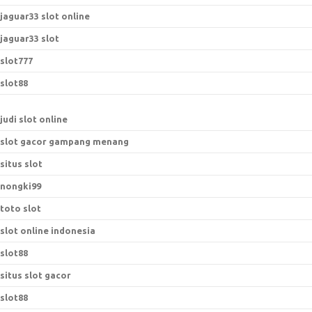
jaguar33 slot online
jaguar33 slot
slot777
slot88
judi slot online
slot gacor gampang menang
situs slot
nongki99
toto slot
slot online indonesia
slot88
situs slot gacor
slot88