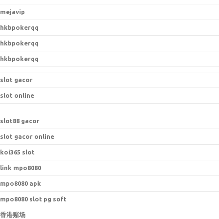
mejavip
hkbpokerqq
hkbpokerqq
hkbpokerqq
slot gacor
slot online
s
lot88 gacor
slot gacor online
koi365 slot
link mpo8080
mpo8080 apk
mpo8080 slot pg soft
香港赌场