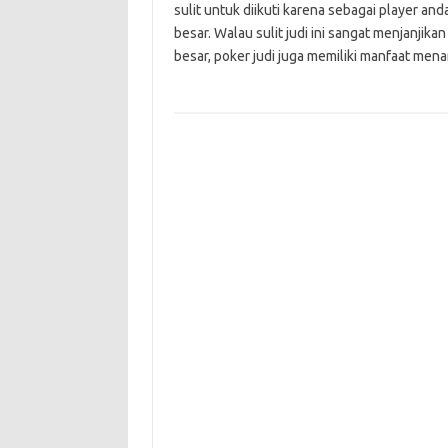
sulit untuk diikuti karena sebagai player a
besar. Walau sulit judi ini sangat menjanjika
besar, poker judi juga memiliki manfaat mena