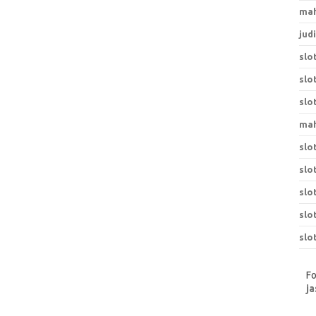
mah
jud
slo
slo
slo
mah
slo
slo
slo
slo
slo
Fo
ja