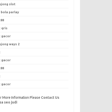
jong slot
i bola parlay
t88
t qris
t gacor
jong ways 2
t
t gacor
t88
t
t gacor
r More Information Please
Contact Us
sa seo judi