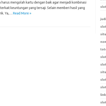
nda harus mengolah kartu dengan baik agar menjadi kombinasi
slo
n terkait keuntungan yang tersaji. Selain memberi hasil yang
rik. Ya,…
Read More »
jud
slo
sit
non
tot
slo
slo
sit
slo
slo
lin
slo