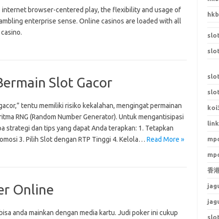
internet browser-centered play, the flexibility and usage of
hk
mbling enterprise sense. Online casinos are loaded with all
 casino.
slo
slo
s
lo
Bermain Slot Gacor
slo
gacor,” tentu memiliki risiko kekalahan, mengingat permainan
koi
oritma RNG (Random Number Generator). Untuk mengantisipasi
lin
a strategi dan tips yang dapat Anda terapkan: 1. Tetapkan
mosi 3. Pilih Slot dengan RTP Tinggi 4. Kelola…
Read More »
mpo
mpo
香
er Online
jag
jag
 bisa anda mainkan dengan media kartu. Judi poker ini cukup
slo