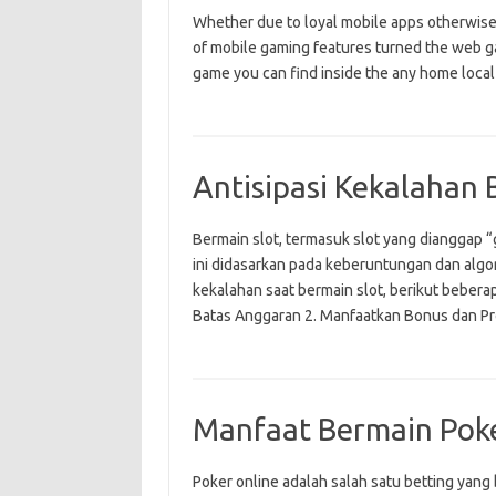
Whether due to loyal mobile apps otherwise 
of mobile gaming features turned the web ga
game you can find inside the any home local
Antisipasi Kekalahan 
Bermain slot, termasuk slot yang dianggap “
ini didasarkan pada keberuntungan dan alg
kekalahan saat bermain slot, berikut beberap
Batas Anggaran 2. Manfaatkan Bonus dan Pro
Manfaat Bermain Pok
Poker online adalah salah satu betting yang