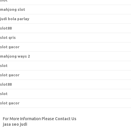
slot
mahjong slot
judi bola parlay
slot88
slot qris
slot gacor
mahjong ways 2
slot
slot gacor
slot88
slot
slot gacor
For More Information Please
Contact Us
jasa seo judi