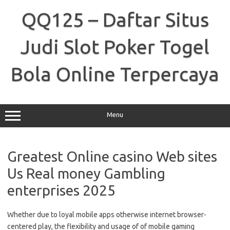
Skip
to
QQ125 – Daftar Situs
content
Judi Slot Poker Togel
Bola Online Terpercaya
Menu
Greatest Online casino Web sites
Us Real money Gambling
enterprises 2025
Whether due to loyal mobile apps otherwise internet browser-
centered play, the flexibility and usage of of mobile gaming