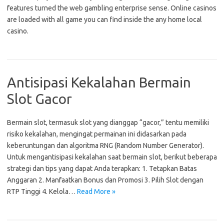
features turned the web gambling enterprise sense. Online casinos
are loaded with all game you can find inside the any home local
casino.
Antisipasi Kekalahan Bermain
Slot Gacor
Bermain slot, termasuk slot yang dianggap “gacor,” tentu memiliki
risiko kekalahan, mengingat permainan ini didasarkan pada
keberuntungan dan algoritma RNG (Random Number Generator).
Untuk mengantisipasi kekalahan saat bermain slot, berikut beberapa
strategi dan tips yang dapat Anda terapkan: 1. Tetapkan Batas
Anggaran 2. Manfaatkan Bonus dan Promosi 3. Pilih Slot dengan
RTP Tinggi 4. Kelola…
Read More »