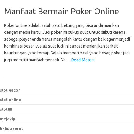
Manfaat Bermain Poker Online
Poker online adalah salah satu betting yang bisa anda mainkan
dengan media kartu. Judi poker ini cukup sulit untuk diikuti karena
sebagai player anda harus mengolah kartu dengan baik agar menjadi
kombinasi besar. Walau sulit judi ini sangat menjanjikan terkait
keuntungan yang tersaji. Selain memberi hasil yang besar, poker judi
juga memiliki manfaat menarik. Ya,…
Read More »
slot gacor
slot online
slot88
mejavip
hkbpokerqq