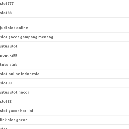
slot777
slot88
judi slot online
slot gacor gampang menang
situs slot
nongki99
toto slot
slot online indonesia
slot88
situs slot gacor
slot88
slot gacor hari ini
link slot gacor