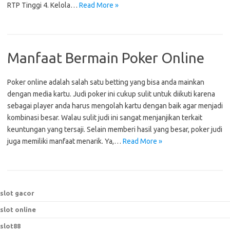
RTP Tinggi 4. Kelola…
Read More »
Manfaat Bermain Poker Online
Poker online adalah salah satu betting yang bisa anda mainkan
dengan media kartu. Judi poker ini cukup sulit untuk diikuti karena
sebagai player anda harus mengolah kartu dengan baik agar menjadi
kombinasi besar. Walau sulit judi ini sangat menjanjikan terkait
keuntungan yang tersaji. Selain memberi hasil yang besar, poker judi
juga memiliki manfaat menarik. Ya,…
Read More »
slot gacor
slot online
slot88