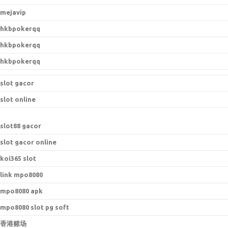
mejavip
hkbpokerqq
hkbpokerqq
hkbpokerqq
slot gacor
slot online
s
lot88 gacor
slot gacor online
koi365 slot
link mpo8080
mpo8080 apk
mpo8080 slot pg soft
香港赌场