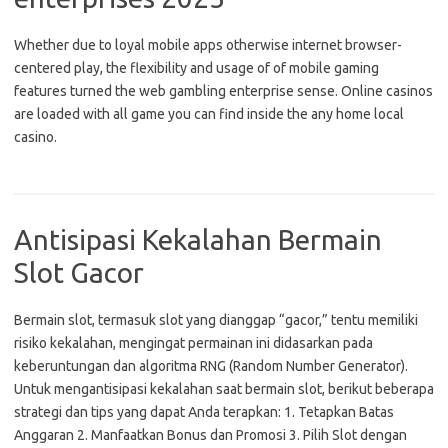
Whether due to loyal mobile apps otherwise internet browser-
centered play, the flexibility and usage of of mobile gaming
features turned the web gambling enterprise sense. Online casinos
are loaded with all game you can find inside the any home local
casino.
Antisipasi Kekalahan Bermain
Slot Gacor
Bermain slot, termasuk slot yang dianggap “gacor,” tentu memiliki
risiko kekalahan, mengingat permainan ini didasarkan pada
keberuntungan dan algoritma RNG (Random Number Generator).
Untuk mengantisipasi kekalahan saat bermain slot, berikut beberapa
strategi dan tips yang dapat Anda terapkan: 1. Tetapkan Batas
Anggaran 2. Manfaatkan Bonus dan Promosi 3. Pilih Slot dengan