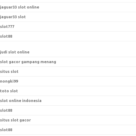
jaguar33 slot online
jaguar33 slot
slot777
slot88
judi slot online
slot gacor gampang menang
situs slot
nongki99
toto slot
slot online indonesia
slot88
situs slot gacor
slot88