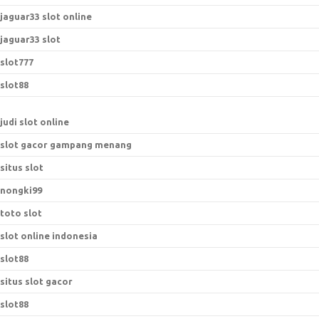
jaguar33 slot online
jaguar33 slot
slot777
slot88
judi slot online
slot gacor gampang menang
situs slot
nongki99
toto slot
slot online indonesia
slot88
situs slot gacor
slot88