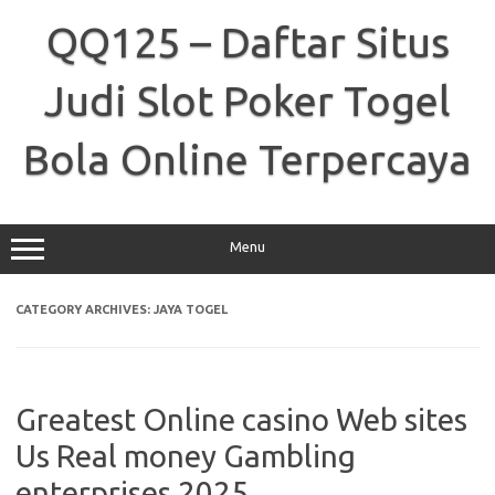
Skip
to
QQ125 – Daftar Situs
content
Judi Slot Poker Togel
Bola Online Terpercaya
Menu
CATEGORY ARCHIVES:
JAYA TOGEL
Greatest Online casino Web sites
Us Real money Gambling
enterprises 2025