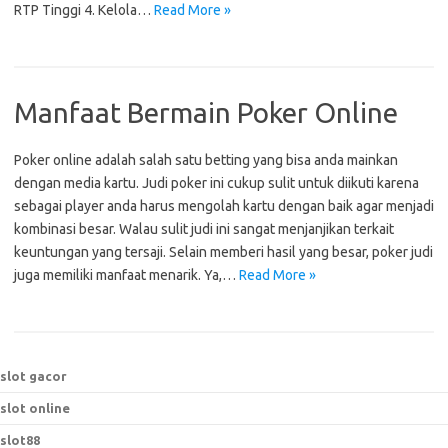
RTP Tinggi 4. Kelola…
Read More »
Manfaat Bermain Poker Online
Poker online adalah salah satu betting yang bisa anda mainkan
dengan media kartu. Judi poker ini cukup sulit untuk diikuti karena
sebagai player anda harus mengolah kartu dengan baik agar menjadi
kombinasi besar. Walau sulit judi ini sangat menjanjikan terkait
keuntungan yang tersaji. Selain memberi hasil yang besar, poker judi
juga memiliki manfaat menarik. Ya,…
Read More »
slot gacor
slot online
slot88