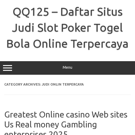
Skip
to
QQ125 – Daftar Situs
content
Judi Slot Poker Togel
Bola Online Terpercaya
Menu
CATEGORY ARCHIVES:
JUDI ONLIN TERPERCAYA
Greatest Online casino Web sites
Us Real money Gambling
enterprises 2025