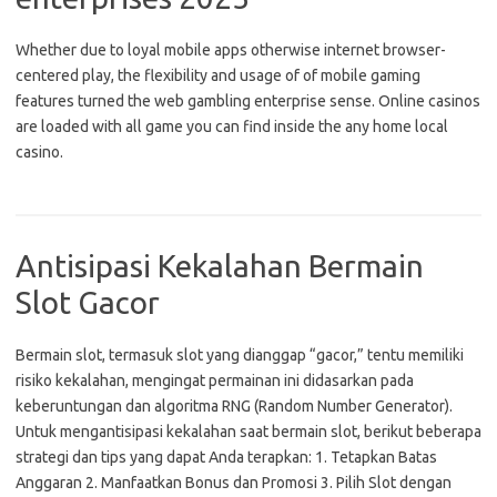
Whether due to loyal mobile apps otherwise internet browser-
centered play, the flexibility and usage of of mobile gaming
features turned the web gambling enterprise sense. Online casinos
are loaded with all game you can find inside the any home local
casino.
Antisipasi Kekalahan Bermain
Slot Gacor
Bermain slot, termasuk slot yang dianggap “gacor,” tentu memiliki
risiko kekalahan, mengingat permainan ini didasarkan pada
keberuntungan dan algoritma RNG (Random Number Generator).
Untuk mengantisipasi kekalahan saat bermain slot, berikut beberapa
strategi dan tips yang dapat Anda terapkan: 1. Tetapkan Batas
Anggaran 2. Manfaatkan Bonus dan Promosi 3. Pilih Slot dengan