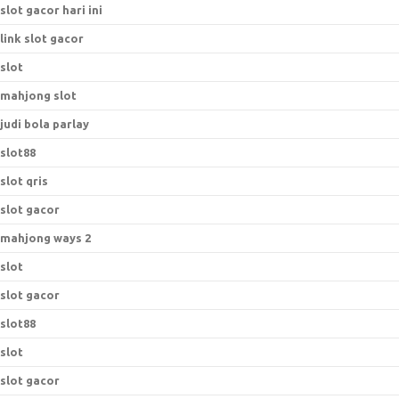
slot gacor hari ini
link slot gacor
slot
mahjong slot
judi bola parlay
slot88
slot qris
slot gacor
mahjong ways 2
slot
slot gacor
slot88
slot
slot gacor