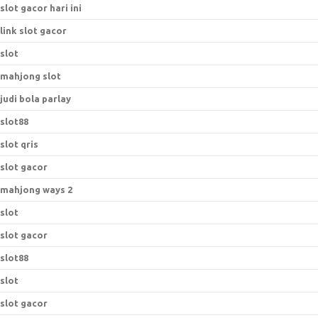
slot gacor hari ini
link slot gacor
slot
mahjong slot
judi bola parlay
slot88
slot qris
slot gacor
mahjong ways 2
slot
slot gacor
slot88
slot
slot gacor