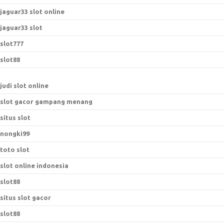
jaguar33 slot online
jaguar33 slot
slot777
slot88
judi slot online
slot gacor gampang menang
situs slot
nongki99
toto slot
slot online indonesia
slot88
situs slot gacor
slot88