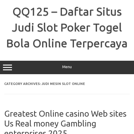
Skip
to
QQ125 – Daftar Situs
content
Judi Slot Poker Togel
Bola Online Terpercaya
Menu
CATEGORY ARCHIVES:
JUDI MESIN SLOT ONLINE
Greatest Online casino Web sites
Us Real money Gambling
enterprises 2025