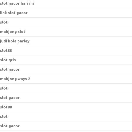
slot gacor hari ini
link slot gacor
slot
mahjong slot
judi bola parlay
slot88
slot qris
slot gacor
mahjong ways 2
slot
slot gacor
slot88
slot
slot gacor