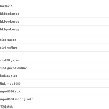
mejavip
hkbpokerqq
hkbpokerqq
hkbpokerqq
slot gacor
slot online
s
lot88 gacor
slot gacor online
koi365 slot
link mpo8080
mpo8080 apk
mpo8080 slot pg soft
香港赌场