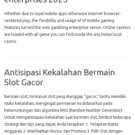
Whether due to loyal mobile apps otherwise internet browser-
centered play, the flexibility and usage of of mobile gaming
features turned the web gambling enterprise sense. Online casinos
are loaded with all game you can find inside the any home local
casino.
Antisipasi Kekalahan Bermain
Slot Gacor
Bermain slot, termasuk slot yang dianggap “gacor,” tentu memiliki
risiko kekalahan, mengingat permainan ini didasarkan pada
keberuntungan dan algoritma RNG (Random Number Generator).
Untuk mengantisipasi kekalahan saat bermain slot, berikut beberapa
strategi dan tips yang dapat Anda terapkan: 1. Tetapkan Batas
Anggaran 2. Manfaatkan Bonus dan Promosi 3. Pilih Slot dengan