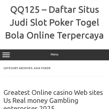
Skip
to
QQ125 – Daftar Situs
content
Judi Slot Poker Togel
Bola Online Terpercaya
Menu
CATEGORY ARCHIVES:
ASIA POKER
Greatest Online casino Web sites
Us Real money Gambling
enterprises 2025