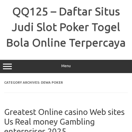
Skip
to
QQ125 – Daftar Situs
content
Judi Slot Poker Togel
Bola Online Terpercaya
Menu
CATEGORY ARCHIVES:
DEWA POKER
Greatest Online casino Web sites
Us Real money Gambling
enterprises 2025