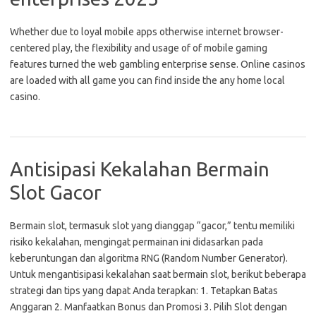
Whether due to loyal mobile apps otherwise internet browser-
centered play, the flexibility and usage of of mobile gaming
features turned the web gambling enterprise sense. Online casinos
are loaded with all game you can find inside the any home local
casino.
Antisipasi Kekalahan Bermain
Slot Gacor
Bermain slot, termasuk slot yang dianggap “gacor,” tentu memiliki
risiko kekalahan, mengingat permainan ini didasarkan pada
keberuntungan dan algoritma RNG (Random Number Generator).
Untuk mengantisipasi kekalahan saat bermain slot, berikut beberapa
strategi dan tips yang dapat Anda terapkan: 1. Tetapkan Batas
Anggaran 2. Manfaatkan Bonus dan Promosi 3. Pilih Slot dengan