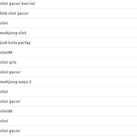
slot gacor hari ini
link slot gacor
slot
mahjong slot
judi bola parlay
slot88
slot qris
slot gacor
mahjong ways 2
slot
slot gacor
slot88
slot
slot gacor