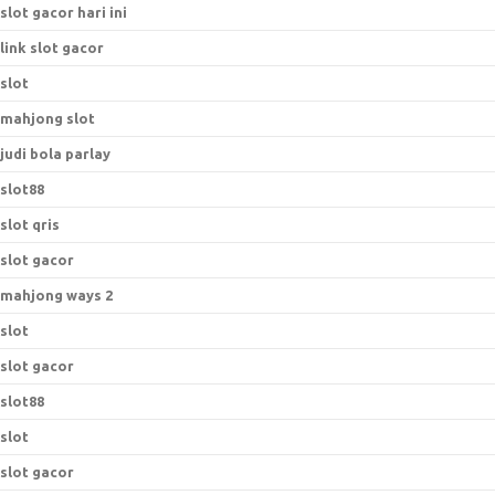
slot gacor hari ini
link slot gacor
slot
mahjong slot
judi bola parlay
slot88
slot qris
slot gacor
mahjong ways 2
slot
slot gacor
slot88
slot
slot gacor