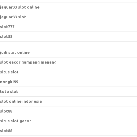
jaguar33 slot online
jaguar33 slot
slot777
slot88
judi slot online
slot gacor gampang menang
situs slot
nongki99
toto slot
slot online indonesia
slot88
situs slot gacor
slot88