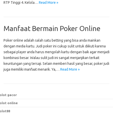
RTP Tinggi 4. Kelola…
Read More »
Manfaat Bermain Poker Online
Poker online adalah salah satu betting yang bisa anda mainkan
dengan media kartu. Judi poker ini cukup sulit untuk diikuti karena
sebagai player anda harus mengolah kartu dengan baik agar menjadi
kombinasi besar. Walau sulit judi ini sangat menjanjikan terkait
keuntungan yang tersaji. Selain memberi hasil yang besar, poker judi
juga memiliki manfaat menarik. Ya,…
Read More »
slot gacor
slot online
slot88