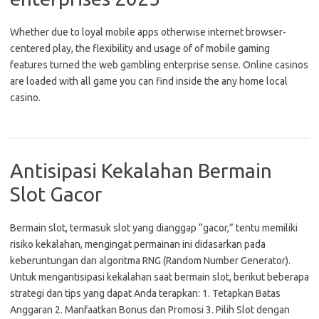
Whether due to loyal mobile apps otherwise internet browser-
centered play, the flexibility and usage of of mobile gaming
features turned the web gambling enterprise sense. Online casinos
are loaded with all game you can find inside the any home local
casino.
Antisipasi Kekalahan Bermain
Slot Gacor
Bermain slot, termasuk slot yang dianggap “gacor,” tentu memiliki
risiko kekalahan, mengingat permainan ini didasarkan pada
keberuntungan dan algoritma RNG (Random Number Generator).
Untuk mengantisipasi kekalahan saat bermain slot, berikut beberapa
strategi dan tips yang dapat Anda terapkan: 1. Tetapkan Batas
Anggaran 2. Manfaatkan Bonus dan Promosi 3. Pilih Slot dengan