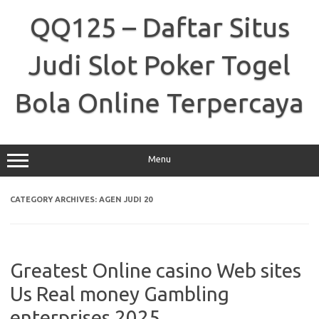
Skip
to
QQ125 – Daftar Situs
content
Judi Slot Poker Togel
Bola Online Terpercaya
Menu
CATEGORY ARCHIVES:
AGEN JUDI 20
Greatest Online casino Web sites
Us Real money Gambling
enterprises 2025