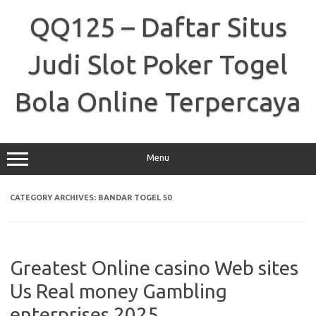
Skip
to
QQ125 – Daftar Situs
content
Judi Slot Poker Togel
Bola Online Terpercaya
Menu
CATEGORY ARCHIVES:
BANDAR TOGEL 50
Greatest Online casino Web sites
Us Real money Gambling
enterprises 2025