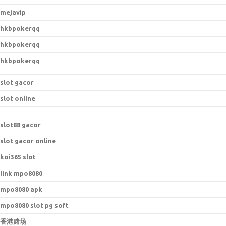
mejavip
hkbpokerqq
hkbpokerqq
hkbpokerqq
slot gacor
slot online
s
lot88 gacor
slot gacor online
koi365 slot
link mpo8080
mpo8080 apk
mpo8080 slot pg soft
香港赌场