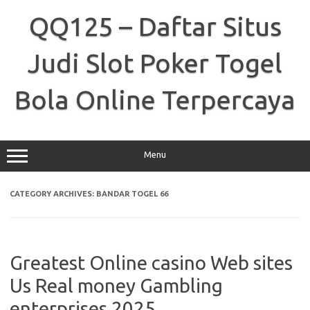
Skip
to
QQ125 – Daftar Situs
content
Judi Slot Poker Togel
Bola Online Terpercaya
Menu
CATEGORY ARCHIVES:
BANDAR TOGEL 66
Greatest Online casino Web sites
Us Real money Gambling
enterprises 2025