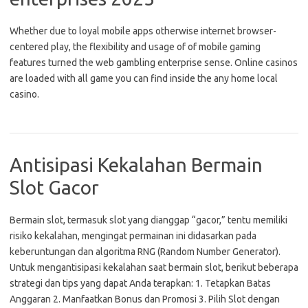
Whether due to loyal mobile apps otherwise internet browser-
centered play, the flexibility and usage of of mobile gaming
features turned the web gambling enterprise sense. Online casinos
are loaded with all game you can find inside the any home local
casino.
Antisipasi Kekalahan Bermain
Slot Gacor
Bermain slot, termasuk slot yang dianggap “gacor,” tentu memiliki
risiko kekalahan, mengingat permainan ini didasarkan pada
keberuntungan dan algoritma RNG (Random Number Generator).
Untuk mengantisipasi kekalahan saat bermain slot, berikut beberapa
strategi dan tips yang dapat Anda terapkan: 1. Tetapkan Batas
Anggaran 2. Manfaatkan Bonus dan Promosi 3. Pilih Slot dengan