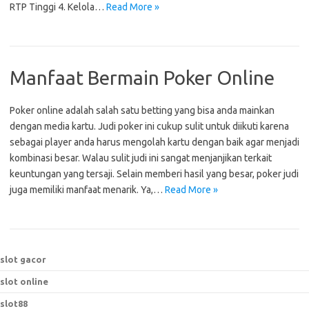
RTP Tinggi 4. Kelola…
Read More »
Manfaat Bermain Poker Online
Poker online adalah salah satu betting yang bisa anda mainkan
dengan media kartu. Judi poker ini cukup sulit untuk diikuti karena
sebagai player anda harus mengolah kartu dengan baik agar menjadi
kombinasi besar. Walau sulit judi ini sangat menjanjikan terkait
keuntungan yang tersaji. Selain memberi hasil yang besar, poker judi
juga memiliki manfaat menarik. Ya,…
Read More »
slot gacor
slot online
slot88