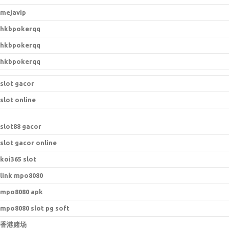
mejavip
hkbpokerqq
hkbpokerqq
hkbpokerqq
slot gacor
slot online
s
lot88 gacor
slot gacor online
koi365 slot
link mpo8080
mpo8080 apk
mpo8080 slot pg soft
香港赌场