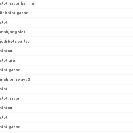
slot gacor hari ini
link slot gacor
slot
mahjong slot
judi bola parlay
slot88
slot qris
slot gacor
mahjong ways 2
slot
slot gacor
slot88
slot
slot gacor