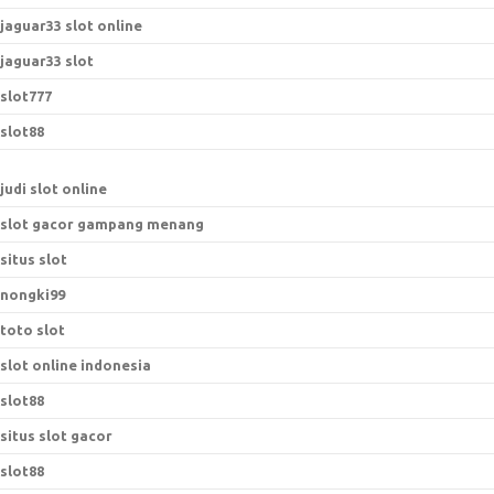
jaguar33 slot online
jaguar33 slot
slot777
slot88
judi slot online
slot gacor gampang menang
situs slot
nongki99
toto slot
slot online indonesia
slot88
situs slot gacor
slot88