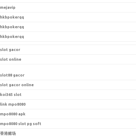
mejavip
hkbpokerqq
hkbpokerqq
hkbpokerqq
slot gacor
slot online
s
lot88 gacor
slot gacor online
koi365 slot
link mpo8080
mpo8080 apk
mpo8080 slot pg soft
香港赌场