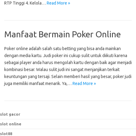
RTP Tinggi 4. Kelola…
Read More »
Manfaat Bermain Poker Online
Poker online adalah salah satu betting yang bisa anda mainkan
dengan media kartu. Judi poker ini cukup sulit untuk diikuti karena
sebagai player anda harus mengolah kartu dengan baik agar menjadi
kombinasi besar. Walau sulit judi ini sangat menjanjikan terkait
keuntungan yang tersaji. Selain memberi hasil yang besar, poker judi
juga memiliki manfaat menarik. Ya,…
Read More »
slot gacor
slot online
slot88