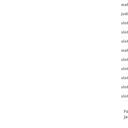
mah
jud
slo
slo
slo
mah
slo
slo
slo
slo
slo
Fo
ja