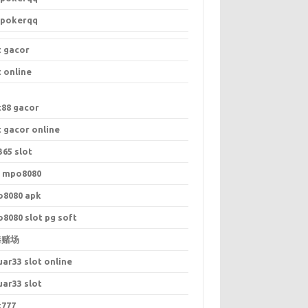
bpokerqq
t gacor
t online
t88 gacor
t gacor online
365 slot
k mpo8080
8080 apk
8080 slot pg soft
港赌场
uar33 slot online
uar33 slot
t777