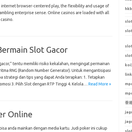
internet browser-centered play, the flexibility and usage of
hk
mbling enterprise sense. Online casinos are loaded with all
 casino.
slo
slo
s
lo
Bermain Slot Gacor
slo
gacor,” tentu memiliki risiko kekalahan, mengingat permainan
koi
oritma RNG (Random Number Generator). Untuk mengantisipasi
lin
a strategi dan tips yang dapat Anda terapkan: 1. Tetapkan
mosi 3. Pilih Slot dengan RTP Tinggi 4. Kelola…
Read More »
mpo
mpo
香
er Online
jag
jag
 bisa anda mainkan dengan media kartu. Judi poker ini cukup
slo