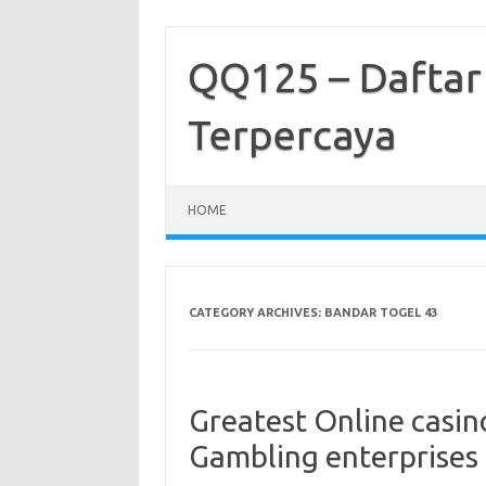
Skip
to
content
QQ125 – Daftar 
Terpercaya
HOME
CATEGORY ARCHIVES:
BANDAR TOGEL 43
Greatest Online casin
Gambling enterprises