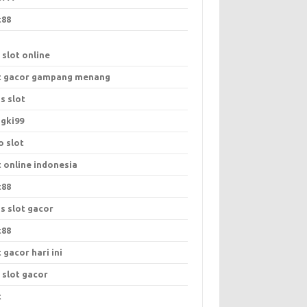
t88
i slot online
t gacor gampang menang
us slot
gki99
o slot
t online indonesia
t88
us slot gacor
t88
t gacor hari ini
k slot gacor
t