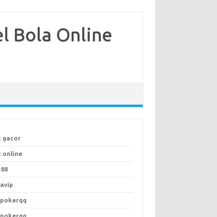
el Bola Online
t gacor
t online
t88
avip
bpokerqq
bpokerqq