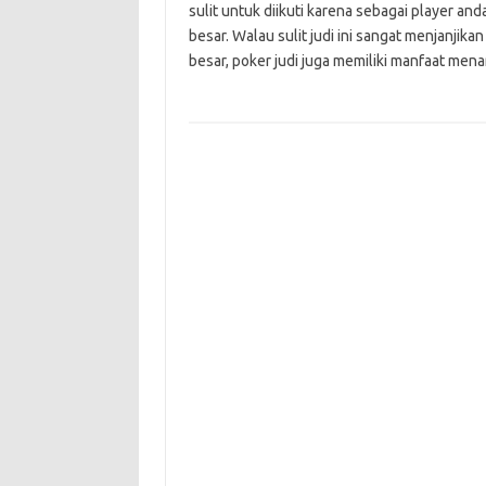
sulit untuk diikuti karena sebagai player a
besar. Walau sulit judi ini sangat menjanjika
besar, poker judi juga memiliki manfaat mena