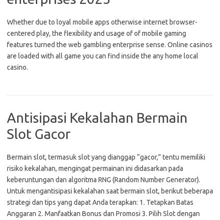
Whether due to loyal mobile apps otherwise internet browser-
centered play, the flexibility and usage of of mobile gaming
features turned the web gambling enterprise sense. Online casinos
are loaded with all game you can find inside the any home local
casino.
Antisipasi Kekalahan Bermain
Slot Gacor
Bermain slot, termasuk slot yang dianggap “gacor,” tentu memiliki
risiko kekalahan, mengingat permainan ini didasarkan pada
keberuntungan dan algoritma RNG (Random Number Generator).
Untuk mengantisipasi kekalahan saat bermain slot, berikut beberapa
strategi dan tips yang dapat Anda terapkan: 1. Tetapkan Batas
Anggaran 2. Manfaatkan Bonus dan Promosi 3. Pilih Slot dengan