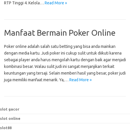
RTP Tinggi 4. Kelola…
Read More »
Manfaat Bermain Poker Online
Poker online adalah salah satu betting yang bisa anda mainkan
dengan media kartu. Judi poker ini cukup sulit untuk diikuti karena
sebagai player anda harus mengolah kartu dengan baik agar menjadi
kombinasi besar. Walau sulit judi ini sangat menjanjikan terkait
keuntungan yang tersaji. Selain memberi hasil yang besar, poker judi
juga memiliki manfaat menarik. Ya,…
Read More »
slot gacor
slot online
slot88