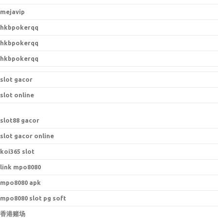
mejavip
hkbpokerqq
hkbpokerqq
hkbpokerqq
slot gacor
slot online
s
lot88 gacor
slot gacor online
koi365 slot
link mpo8080
mpo8080 apk
mpo8080 slot pg soft
香港赌场