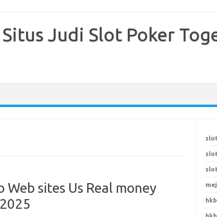
Situs Judi Slot Poker Tog
slo
slo
slo
o Web sites Us Real money
mej
 2025
hk
hk