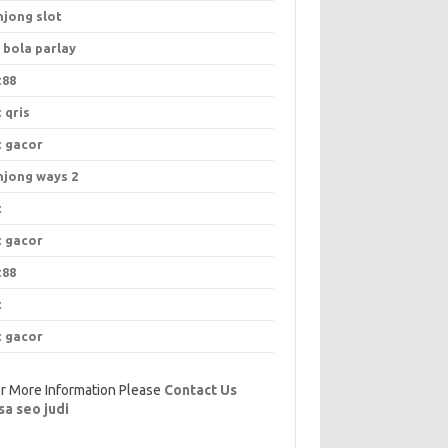
jong slot
i bola parlay
t88
t qris
t gacor
jong ways 2
t
t gacor
t88
t
t gacor
r More Information Please
Contact Us
sa seo judi