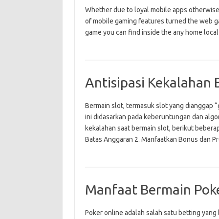
Whether due to loyal mobile apps otherwise 
of mobile gaming features turned the web ga
game you can find inside the any home local
Antisipasi Kekalahan 
Bermain slot, termasuk slot yang dianggap “
ini didasarkan pada keberuntungan dan alg
kekalahan saat bermain slot, berikut beberap
Batas Anggaran 2. Manfaatkan Bonus dan Pro
Manfaat Bermain Pok
Poker online adalah salah satu betting yang