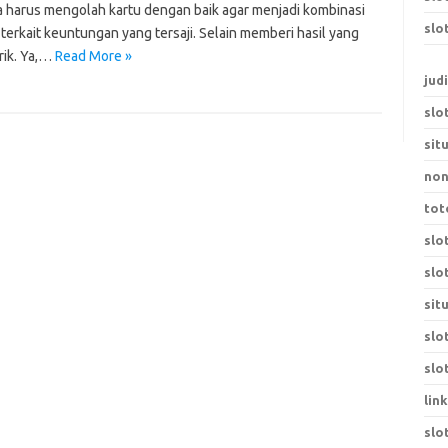
nda harus mengolah kartu dengan baik agar menjadi kombinasi
slo
n terkait keuntungan yang tersaji. Selain memberi hasil yang
rik. Ya,…
Read More »
jud
slo
sit
non
tot
slo
slo
sit
slo
slo
lin
slo