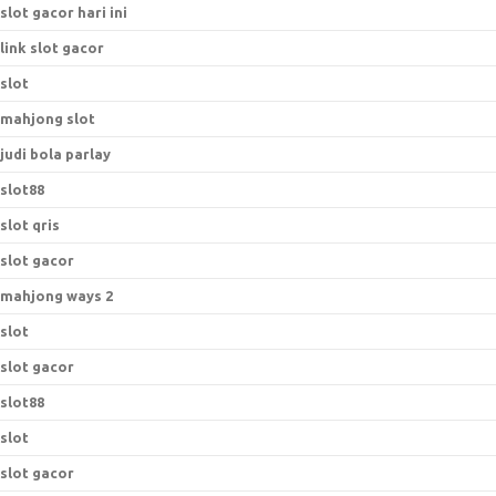
slot gacor hari ini
link slot gacor
slot
mahjong slot
judi bola parlay
slot88
slot qris
slot gacor
mahjong ways 2
slot
slot gacor
slot88
slot
slot gacor