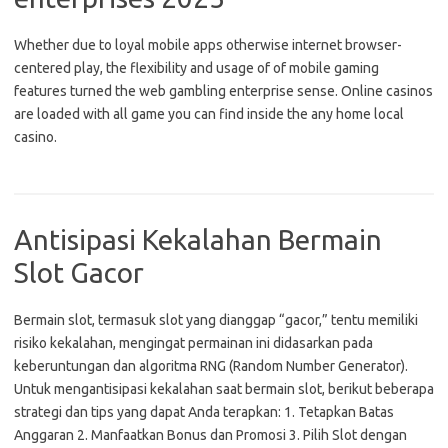
Whether due to loyal mobile apps otherwise internet browser-
centered play, the flexibility and usage of of mobile gaming
features turned the web gambling enterprise sense. Online casinos
are loaded with all game you can find inside the any home local
casino.
Antisipasi Kekalahan Bermain
Slot Gacor
Bermain slot, termasuk slot yang dianggap “gacor,” tentu memiliki
risiko kekalahan, mengingat permainan ini didasarkan pada
keberuntungan dan algoritma RNG (Random Number Generator).
Untuk mengantisipasi kekalahan saat bermain slot, berikut beberapa
strategi dan tips yang dapat Anda terapkan: 1. Tetapkan Batas
Anggaran 2. Manfaatkan Bonus dan Promosi 3. Pilih Slot dengan