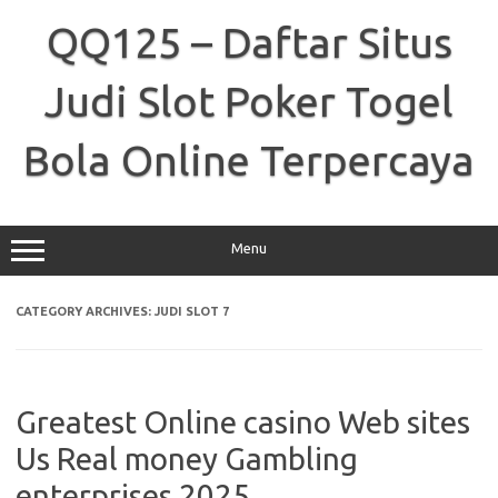
Skip
to
QQ125 – Daftar Situs
content
Judi Slot Poker Togel
Bola Online Terpercaya
Menu
CATEGORY ARCHIVES:
JUDI SLOT 7
Greatest Online casino Web sites
Us Real money Gambling
enterprises 2025