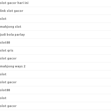
slot gacor hari ini
link slot gacor
slot
mahjong slot
judi bola parlay
slot88
slot qris
slot gacor
mahjong ways 2
slot
slot gacor
slot88
slot
slot gacor