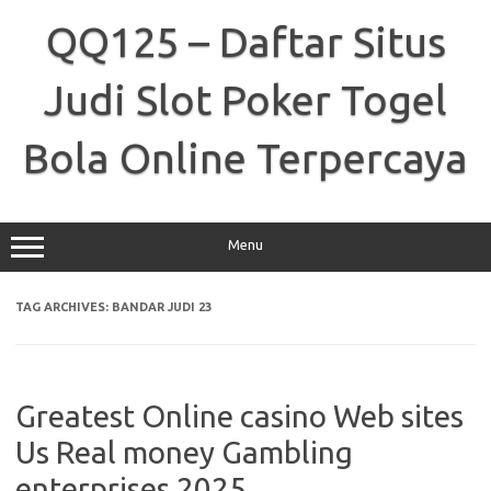
Skip
to
QQ125 – Daftar Situs
content
Judi Slot Poker Togel
Bola Online Terpercaya
Menu
TAG ARCHIVES:
BANDAR JUDI 23
Greatest Online casino Web sites
Us Real money Gambling
enterprises 2025