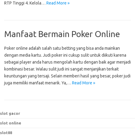
RTP Tinggi 4. Kelola…
Read More »
Manfaat Bermain Poker Online
Poker online adalah salah satu betting yang bisa anda mainkan
dengan media kartu. Judi poker ini cukup sulit untuk diikuti karena
sebagai player anda harus mengolah kartu dengan baik agar menjadi
kombinasi besar. Walau sulit judi ini sangat menjanjikan terkait
keuntungan yang tersaji. Selain memberi hasil yang besar, poker judi
juga memiliki manfaat menarik. Ya,…
Read More »
slot gacor
slot online
slot88