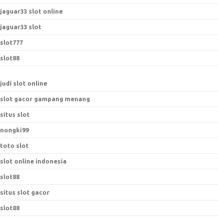
jaguar33 slot online
jaguar33 slot
slot777
slot88
judi slot online
slot gacor gampang menang
situs slot
nongki99
toto slot
slot online indonesia
slot88
situs slot gacor
slot88