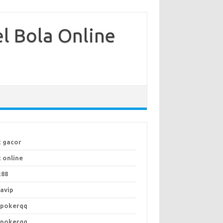
el Bola Online
t gacor
t online
t88
avip
bpokerqq
bpokerqq