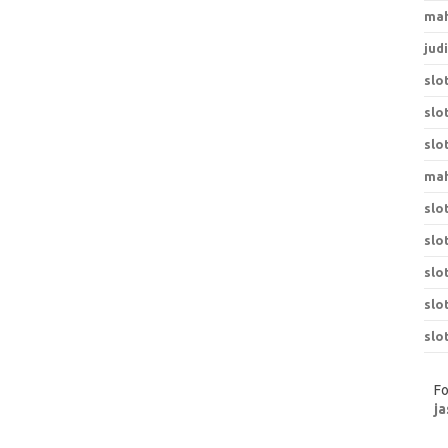
mah
jud
slo
slo
slo
mah
slo
slo
slo
slo
slo
Fo
ja