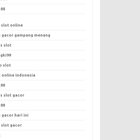
t88
i slot online
t gacor gampang menang
us slot
gki99
o slot
t online indonesia
t88
us slot gacor
t88
t gacor hari ini
k slot gacor
t