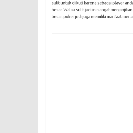
sulit untuk diikuti karena sebagai player a
besar. Walau sulit judi ini sangat menjanjika
besar, poker judi juga memiliki manfaat mena