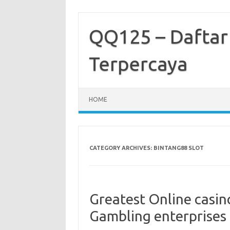
Skip
to
content
QQ125 – Daftar 
Terpercaya
HOME
CATEGORY ARCHIVES:
BINTANG88 SLOT
Greatest Online casin
Gambling enterprises