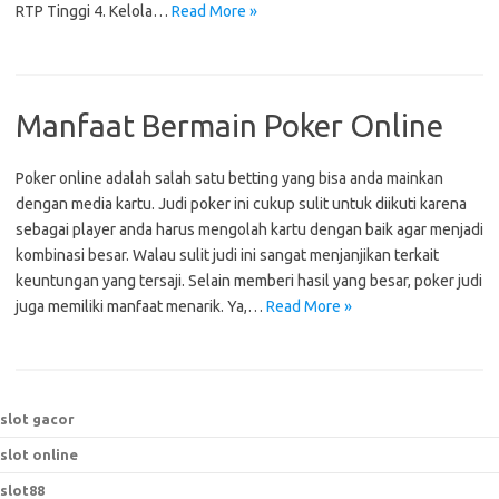
RTP Tinggi 4. Kelola…
Read More »
Manfaat Bermain Poker Online
Poker online adalah salah satu betting yang bisa anda mainkan
dengan media kartu. Judi poker ini cukup sulit untuk diikuti karena
sebagai player anda harus mengolah kartu dengan baik agar menjadi
kombinasi besar. Walau sulit judi ini sangat menjanjikan terkait
keuntungan yang tersaji. Selain memberi hasil yang besar, poker judi
juga memiliki manfaat menarik. Ya,…
Read More »
slot gacor
slot online
slot88