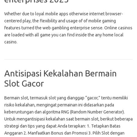
Whether due to loyal mobile apps otherwise internet browser-
centered play, the flexibility and usage of of mobile gaming
features turned the web gambling enterprise sense. Online casinos
are loaded with all game you can find inside the any home local
casino.
Antisipasi Kekalahan Bermain
Slot Gacor
Bermain slot, termasuk slot yang dianggap “gacor,” tentu memiliki
risiko kekalahan, mengingat permainan ini didasarkan pada
keberuntungan dan algoritma RNG (Random Number Generator).
Untuk mengantisipasi kekalahan saat bermain slot, berikut beberapa
strategi dan tips yang dapat Anda terapkan: 1. Tetapkan Batas
Anggaran 2. Manfaatkan Bonus dan Promosi 3. Pilih Slot dengan