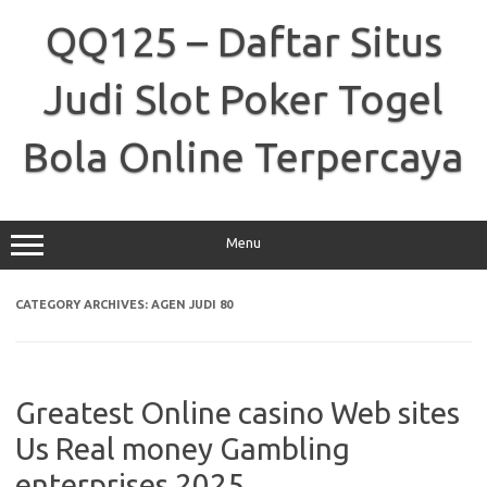
Skip
to
QQ125 – Daftar Situs
content
Judi Slot Poker Togel
Bola Online Terpercaya
Menu
CATEGORY ARCHIVES:
AGEN JUDI 80
Greatest Online casino Web sites
Us Real money Gambling
enterprises 2025