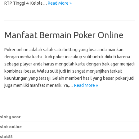
RTP Tinggi 4. Kelola…
Read More »
Manfaat Bermain Poker Online
Poker online adalah salah satu betting yang bisa anda mainkan
dengan media kartu. Judi poker ini cukup sulit untuk diikuti karena
sebagai player anda harus mengolah kartu dengan baik agar menjadi
kombinasi besar. Walau sulit judi ini sangat menjanjikan terkait
keuntungan yang tersaji. Selain memberi hasil yang besar, poker judi
juga memiliki manfaat menarik. Ya,…
Read More »
slot gacor
slot online
slot88