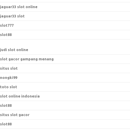
jaguar33 slot online
jaguar33 slot
slot777
slot88
judi slot online
slot gacor gampang menang
situs slot
nongki99
toto slot
slot online indonesia
slot88
situs slot gacor
slot88