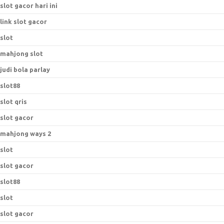
slot gacor hari ini
link slot gacor
slot
mahjong slot
judi bola parlay
slot88
slot qris
slot gacor
mahjong ways 2
slot
slot gacor
slot88
slot
slot gacor