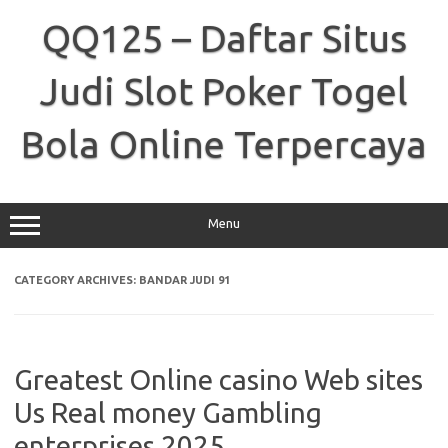
Skip
to
QQ125 – Daftar Situs
content
Judi Slot Poker Togel
Bola Online Terpercaya
Menu
CATEGORY ARCHIVES:
BANDAR JUDI 91
Greatest Online casino Web sites
Us Real money Gambling
enterprises 2025