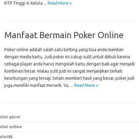
RTP Tinggi 4. Kelola…
Read More »
Manfaat Bermain Poker Online
Poker online adalah salah satu betting yang bisa anda mainkan
dengan media kartu. Judi poker ini cukup sulit untuk diikuti karena
sebagai player anda harus mengolah kartu dengan baik agar menjadi
kombinasi besar. Walau sulit judi ini sangat menjanjikan terkait
keuntungan yang tersaji. Selain memberi hasil yang besar, poker judi
juga memiliki manfaat menarik. Ya,…
Read More »
slot gacor
slot online
slot88