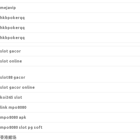
mejavip
hkbpokerqq
hkbpokerqq
hkbpokerqq
slot gacor
slot online
s
lot88 gacor
slot gacor online
koi365 slot
link mpo8080
mpo8080 apk
mpo8080 slot pg soft
香港赌场