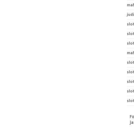
mah
jud
slo
slo
slo
mah
slo
slo
slo
slo
slo
Fo
ja