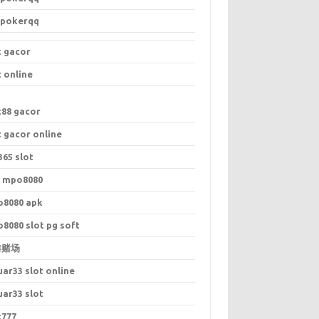
bpokerqq
t gacor
t online
t88 gacor
t gacor online
365 slot
k mpo8080
8080 apk
8080 slot pg soft
港赌场
uar33 slot online
uar33 slot
t777