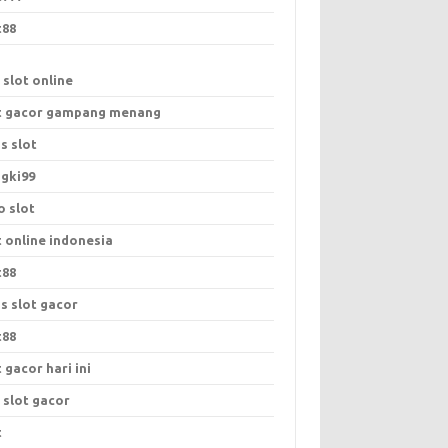
t88
i slot online
t gacor gampang menang
us slot
gki99
o slot
t online indonesia
t88
us slot gacor
t88
t gacor hari ini
k slot gacor
t