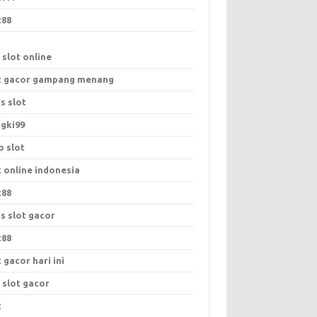
t88
i slot online
t gacor gampang menang
us slot
gki99
o slot
t online indonesia
t88
us slot gacor
t88
t gacor hari ini
k slot gacor
t