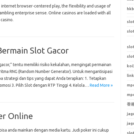
internet browser-centered play, the flexibility and usage of
hk
mbling enterprise sense. Online casinos are loaded with all
 casino.
slo
slo
s
lo
Bermain Slot Gacor
slo
gacor,” tentu memiliki risiko kekalahan, mengingat permainan
koi
oritma RNG (Random Number Generator). Untuk mengantisipasi
lin
a strategi dan tips yang dapat Anda terapkan: 1. Tetapkan
mosi 3. Pilih Slot dengan RTP Tinggi 4. Kelola…
Read More »
mpo
mpo
香
er Online
jag
jag
 bisa anda mainkan dengan media kartu. Judi poker ini cukup
slo