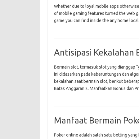
Whether due to loyal mobile apps otherwise 
of mobile gaming features turned the web ga
game you can find inside the any home local
Antisipasi Kekalahan 
Bermain slot, termasuk slot yang dianggap “
ini didasarkan pada keberuntungan dan alg
kekalahan saat bermain slot, berikut beberap
Batas Anggaran 2. Manfaatkan Bonus dan Pro
Manfaat Bermain Pok
Poker online adalah salah satu betting yang