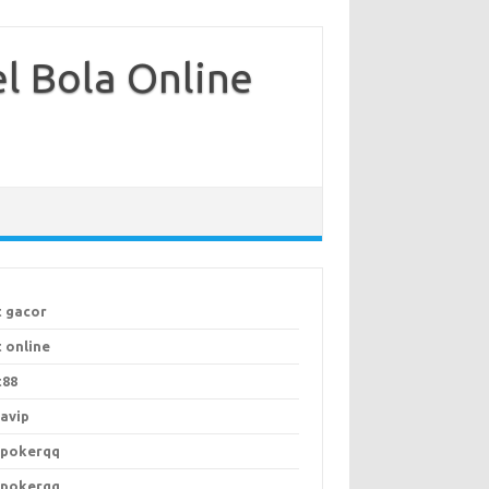
el Bola Online
t gacor
t online
t88
avip
bpokerqq
bpokerqq