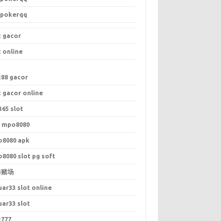
bpokerqq
t gacor
t online
t88 gacor
t gacor online
365 slot
k mpo8080
8080 apk
8080 slot pg soft
港赌场
uar33 slot online
uar33 slot
t777