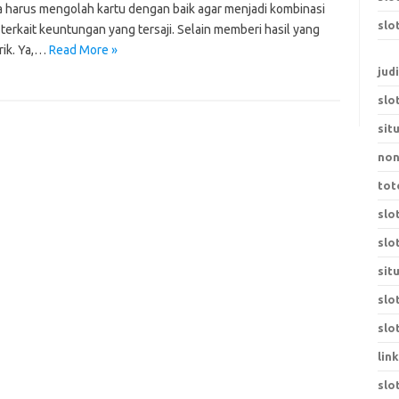
nda harus mengolah kartu dengan baik agar menjadi kombinasi
slo
n terkait keuntungan yang tersaji. Selain memberi hasil yang
rik. Ya,…
Read More »
jud
slo
sit
non
tot
slo
slo
sit
slo
slo
lin
slo