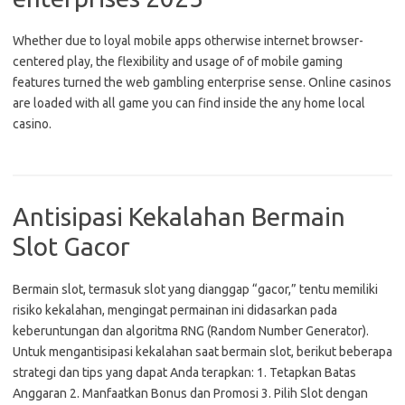
Whether due to loyal mobile apps otherwise internet browser-
centered play, the flexibility and usage of of mobile gaming
features turned the web gambling enterprise sense. Online casinos
are loaded with all game you can find inside the any home local
casino.
Antisipasi Kekalahan Bermain
Slot Gacor
Bermain slot, termasuk slot yang dianggap “gacor,” tentu memiliki
risiko kekalahan, mengingat permainan ini didasarkan pada
keberuntungan dan algoritma RNG (Random Number Generator).
Untuk mengantisipasi kekalahan saat bermain slot, berikut beberapa
strategi dan tips yang dapat Anda terapkan: 1. Tetapkan Batas
Anggaran 2. Manfaatkan Bonus dan Promosi 3. Pilih Slot dengan