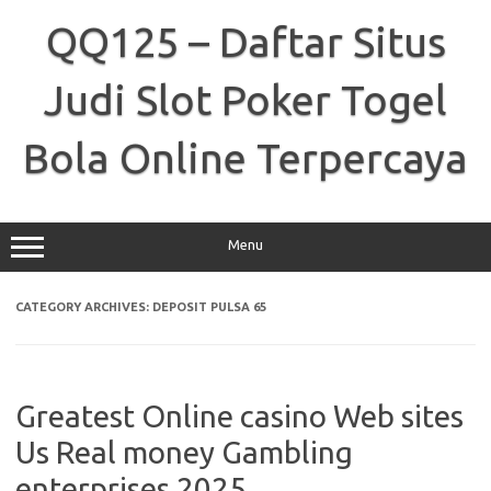
Skip
to
QQ125 – Daftar Situs
content
Judi Slot Poker Togel
Bola Online Terpercaya
Menu
CATEGORY ARCHIVES:
DEPOSIT PULSA 65
Greatest Online casino Web sites
Us Real money Gambling
enterprises 2025