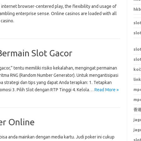
internet browser-centered play, the flexibility and usage of
hk
mbling enterprise sense. Online casinos are loaded with all
 casino.
slo
slo
s
lo
Bermain Slot Gacor
slo
gacor,” tentu memiliki risiko kekalahan, mengingat permainan
koi
oritma RNG (Random Number Generator). Untuk mengantisipasi
lin
a strategi dan tips yang dapat Anda terapkan: 1. Tetapkan
mosi 3. Pilih Slot dengan RTP Tinggi 4. Kelola…
Read More »
mpo
mpo
香
er Online
jag
jag
 bisa anda mainkan dengan media kartu. Judi poker ini cukup
slo