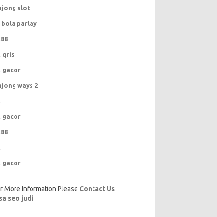
jong slot
i bola parlay
t88
t qris
t gacor
jong ways 2
t
t gacor
t88
t
t gacor
r More Information Please
Contact Us
sa seo judi