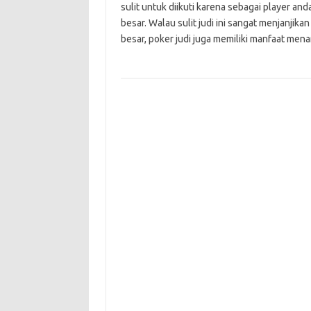
sulit untuk diikuti karena sebagai player a
besar. Walau sulit judi ini sangat menjanjika
besar, poker judi juga memiliki manfaat mena