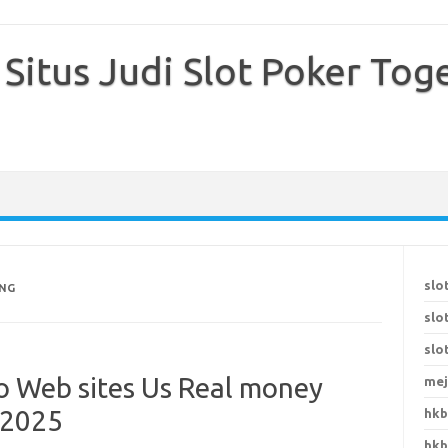
Situs Judi Slot Poker Tog
slo
ANG
slo
slo
o Web sites Us Real money
mej
 2025
hk
hk