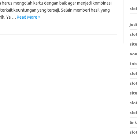
nda harus mengolah kartu dengan baik agar menjadi kombinasi
slo
n terkait keuntungan yang tersaji. Selain memberi hasil yang
rik. Ya,…
Read More »
jud
slo
sit
non
tot
slo
slo
sit
slo
slo
lin
slo