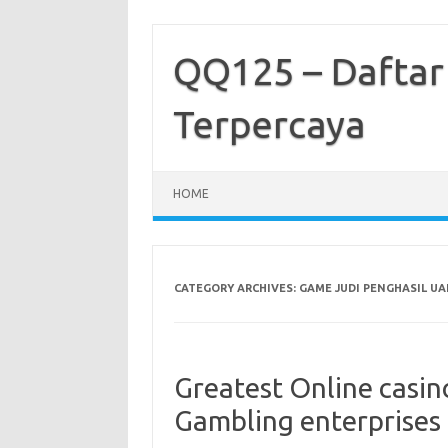
Skip
to
content
QQ125 – Daftar 
Terpercaya
HOME
CATEGORY ARCHIVES:
GAME JUDI PENGHASIL U
Greatest Online casin
Gambling enterprises