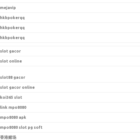
mejavip
hkbpokerqq
hkbpokerqq
hkbpokerqq
slot gacor
slot online
s
lot88 gacor
slot gacor online
koi365 slot
link mpo8080
mpo8080 apk
mpo8080 slot pg soft
香港赌场