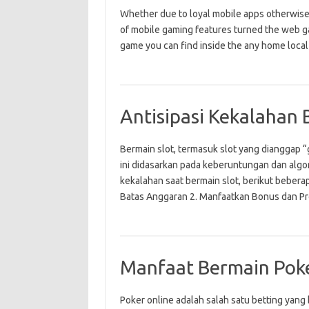
Whether due to loyal mobile apps otherwise 
of mobile gaming features turned the web ga
game you can find inside the any home local
Antisipasi Kekalahan 
Bermain slot, termasuk slot yang dianggap “
ini didasarkan pada keberuntungan dan alg
kekalahan saat bermain slot, berikut beberap
Batas Anggaran 2. Manfaatkan Bonus dan Pro
Manfaat Bermain Pok
Poker online adalah salah satu betting yang