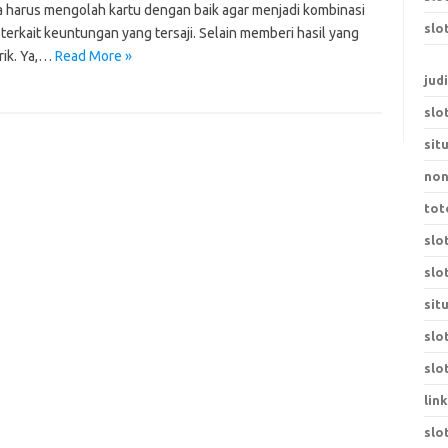
nda harus mengolah kartu dengan baik agar menjadi kombinasi
slo
n terkait keuntungan yang tersaji. Selain memberi hasil yang
rik. Ya,…
Read More »
jud
slo
sit
non
tot
slo
slo
sit
slo
slo
lin
slo