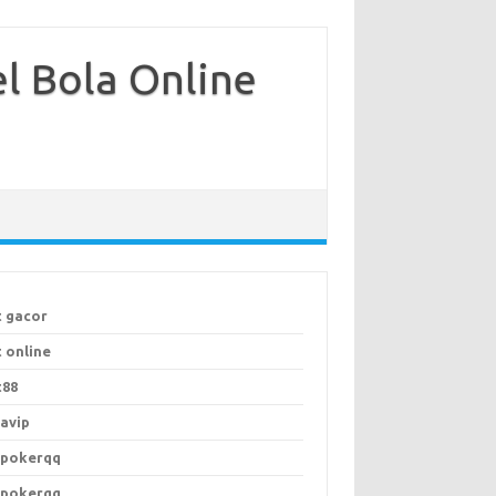
el Bola Online
t gacor
t online
t88
avip
bpokerqq
bpokerqq