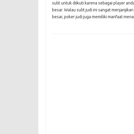
sulit untuk diikuti karena sebagai player a
besar. Walau sulit judi ini sangat menjanjika
besar, poker judi juga memiliki manfaat mena