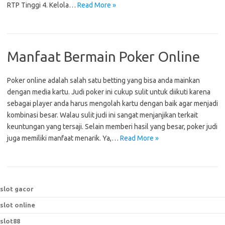
RTP Tinggi 4. Kelola…
Read More »
Manfaat Bermain Poker Online
Poker online adalah salah satu betting yang bisa anda mainkan
dengan media kartu. Judi poker ini cukup sulit untuk diikuti karena
sebagai player anda harus mengolah kartu dengan baik agar menjadi
kombinasi besar. Walau sulit judi ini sangat menjanjikan terkait
keuntungan yang tersaji. Selain memberi hasil yang besar, poker judi
juga memiliki manfaat menarik. Ya,…
Read More »
slot gacor
slot online
slot88