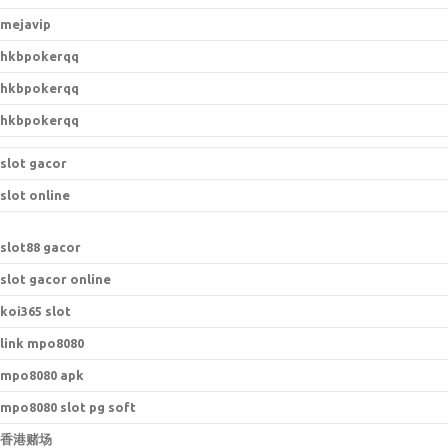
mejavip
hkbpokerqq
hkbpokerqq
hkbpokerqq
slot gacor
slot online
s
lot88 gacor
slot gacor online
koi365 slot
link mpo8080
mpo8080 apk
mpo8080 slot pg soft
香港赌场