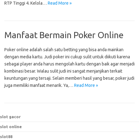
RTP Tinggi 4. Kelola…
Read More »
Manfaat Bermain Poker Online
Poker online adalah salah satu betting yang bisa anda mainkan
dengan media kartu. Judi poker ini cukup sulit untuk diikuti karena
sebagai player anda harus mengolah kartu dengan baik agar menjadi
kombinasi besar. Walau sulit judi ini sangat menjanjikan terkait
keuntungan yang tersaji. Selain memberi hasil yang besar, poker judi
juga memiliki manfaat menarik. Ya,…
Read More »
slot gacor
slot online
slot88